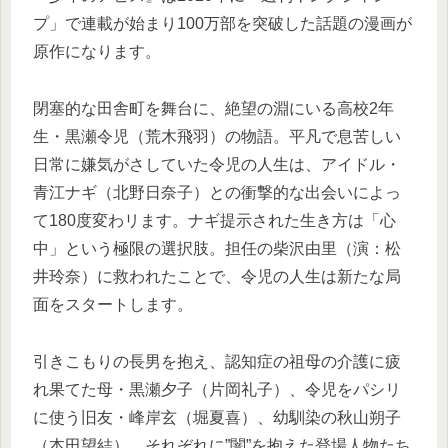
プ」で連載が始まり100万部を突破した話題の漫画が
原作になります。
閉塞的な田舎町を舞台に、絶望の淵にいる高校2年
生・黒瀬令児（荒木飛羽）の物語。平凡で息苦しい
日常に嫌気がさしていた令児の人生は、アイドル・
青江ナギ（北野日奈子）との衝撃的な出会いによっ
て180度変わリます。ナギ提示された生き方は「心
中」という極限の選択肢。担任の柴沢由里（演：松
井玲奈）に救われたことで、令児の人生は新たな局
面をスタートします。
引きこもりの長男を抱え、認知症の祖母の介護に疲
れ果てた母・黒瀬夕子（片岡礼子）、令児をパシリ
に使う旧友・峰岸玄（堀夏喜）、幼馴染の秋山朔子
（本田望結）。それぞれに”闇”を抱えた登場人物たち