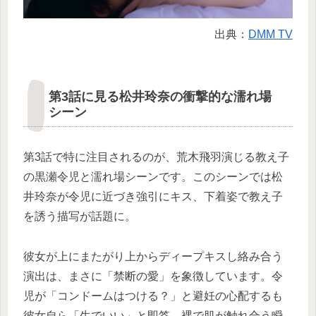
出典：
DMM TV
第3話に見る松井玲奈の衝撃的な濡れ場
シーン
第3話で特に注目されるのが、荒木飛羽演じる教え子
の黒瀬令児と濡れ場シーンです。このシーンでは松
井玲奈が令児に近づき強引にキス、下着姿で教え子
を誘う描写が話題に。
彼女が上にまたがり上からディープキスし絡み合う
演出は、まさに「禁断の愛」を象徴しています。令
児が「コンドームはつける？」と避妊の心配するも
彼女自ら「生でいい」と即答。裸で肌が触れ合う瞬