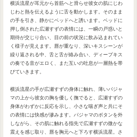
横浜流星が耳元から首筋へと滑らせ彼女の肌にじわ
じわと熱を伝えるように舌を動かします。そのまま
の手を引き、静かにベッドへと誘います。ベッドに
押し倒された広瀬すずの表情には、一瞬の戸惑いと
期待が交じり合い、目の前の状況に飲み込まれてい
く様子が見えます。唇が重なり、深いキスシーンが
繰り返される中、舌と舌が絡み合い、ディープキス
の奏でる音がエロく、また互いの吐息が一層熱を帯
びていきます。
横浜流星の手が広瀬すずの身体に触れ、薄いパジャ
マの上から彼女の胸を優しく撫でると、広瀬すずの
身体がわずかに反応を示し、小さな喘ぎ声と共にそ
の表情には快感が滲みます。パジャマのボタンを外
しながら、その肌に触れる指先で広瀬すずの微かな
震えを感じ取り、唇を胸元へと下ろす横浜流星。さ