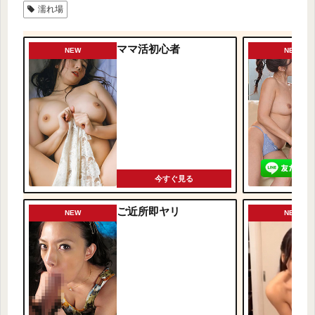
濡れ場
ママ活初心者
NEW
NEW
今すぐ見る
ご近所即ヤリ
NEW
NEW