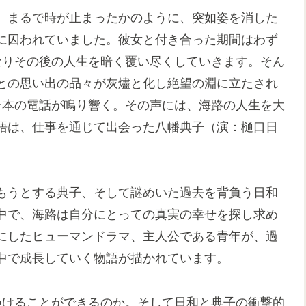
、まるで時が止まったかのように、突如姿を消した
に囚われていました。彼女と付き合った期間はわず
なりその後の人生を暗く覆い尽くしていきます。そん
との思い出の品々が灰燼と化し絶望の淵に立たされ
一本の電話が鳴り響く。その声には、海路の人生を大
語は、仕事を通じて出会った八幡典子（演：樋口日
もうとする典子、そして謎めいた過去を背負う日和
中で、海路は自分にとっての真実の幸せを探し求め
にしたヒューマンドラマ、主人公である青年が、過
中で成長していく物語が描かれています。
つけることができるのか。そして日和と典子の衝撃的