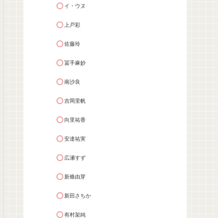
イ・ウヌ
上戸彩
佐藤玲
冨手麻妙
南沙良
吉岡里帆
向里祐香
安達祐実
広瀬すず
新條由芽
新田さちか
有村架純