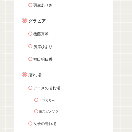
羽生ありさ
グラビア
後藤真希
濱岸ひより
福田明日香
濡れ場
アニメの濡れ場
ドラえもん
ヨスガノソラ
女優の濡れ場