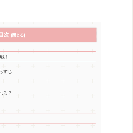
目次
挑戦！
らすじ
れる？