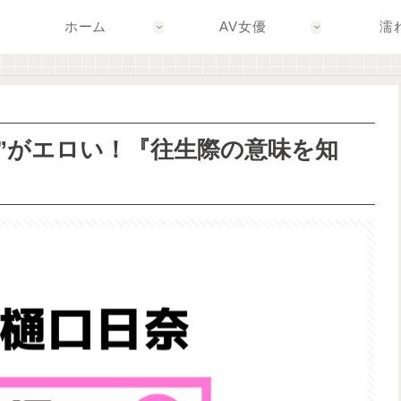
ホーム
AV女優
濡
場”がエロい！『往生際の意味を知