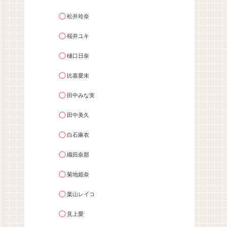
松井玲奈
桜井ユキ
樋口日奈
比嘉愛未
田中みな実
田中美久
白石麻衣
織田奈那
菊地姫奈
葉山レイコ
見上愛