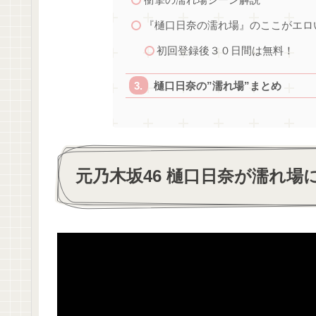
『樋口日奈の濡れ場』のここがエロ
初回登録後３０日間は無料！
樋口日奈の”濡れ場”まとめ
元乃木坂46 樋口日奈が濡れ場