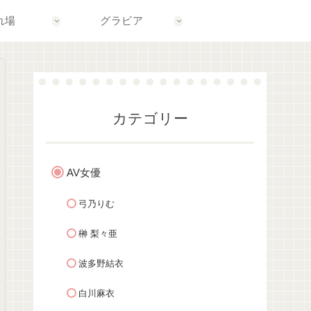
れ場
グラビア
カテゴリー
AV女優
弓乃りむ
榊 梨々亜
波多野結衣
白川麻衣