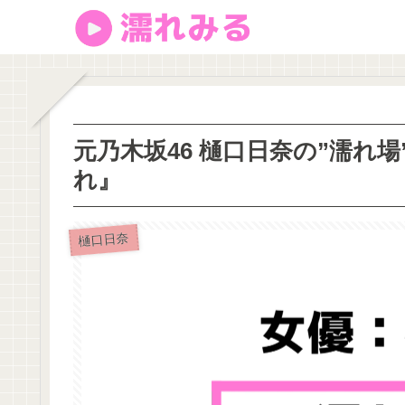
元乃木坂46 樋口日奈の”濡れ
れ』
樋口日奈