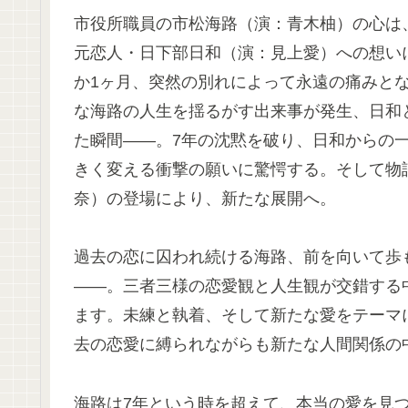
市役所職員の市松海路（演：青木柚）の心は
元恋人・日下部日和（演：見上愛）への想い
か1ヶ月、突然の別れによって永遠の痛みと
な海路の人生を揺るがす出来事が発生、日和
た瞬間——。7年の沈黙を破り、日和からの
きく変える衝撃の願いに驚愕する。そして物
奈）の登場により、新たな展開へ。
過去の恋に囚われ続ける海路、前を向いて歩
——。三者三様の恋愛観と人生観が交錯する
ます。未練と執着、そして新たな愛をテーマ
去の恋愛に縛られながらも新たな人間関係の
海路は7年という時を超えて、本当の愛を見